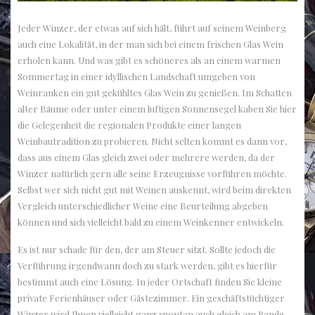
Jeder Winzer, der etwas auf sich hält, führt auf seinem Weinberg
auch eine Lokalität, in der man sich bei einem frischen Glas Wein
erholen kann. Und was gibt es schöneres als an einem warmen
Sommertag in einer idyllischen Landschaft umgeben von
Weinranken ein gut gekühltes Glas Wein zu genießen. Im Schatten
alter Bäume oder unter einem luftigen Sonnensegel kaben Sie hier
die Gelegenheit die regionalen Produkte einer langen
Weinbautradition zu probieren. Nicht selten kommt es dann vor,
dass aus einem Glas gleich zwei oder mehrere werden, da der
Winzer natürlich gern alle seine Erzeugnisse vorführen möchte.
Selbst wer sich nicht gut mit Weinen auskennt, wird beim direkten
Vergleich unterschiedlicher Weine eine Beurteilung abgeben
können und sich vielleicht bald zu einem Weinkenner entwickeln.
Es ist nur schade für den, der am Steuer sitzt. Sollte jedoch die
Verführung irgendwann doch zu stark werden, gibt es hierfür
bestimmt auch eine Lösung. In jeder Ortschaft finden Sie kleine
private Ferienhäuser oder Gästezimmer. Ein geschäftstüchtiger
Winzer wird Ihnen vielleicht ganz spontan auch gleich am Rande