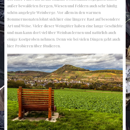
außer bewaldeten Bergen, Wiesen und Feldern auch sehr häufig
schön angelegte Weinberge. Vor allem in den warmen
Sommermonaten lohnt sich hier eine längere Rast auf besondere
Art und Weise. Vieler dieser Weingüter haben eine lange Geschichte
und man kann dort viel über Weinbau lernen und natürlich auch
einige Kostproben nehmen. Denn wie bei vielen Dingen geht auch
hier Probieren über Studieren.