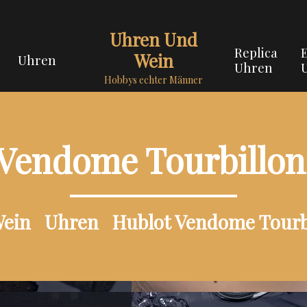
Uhren Und
Replica
Wein
Uhren
Uhren
Hobbys echter Männer
Vendome Tourbillon
Wein
Uhren
Hublot Vendome Tourbi