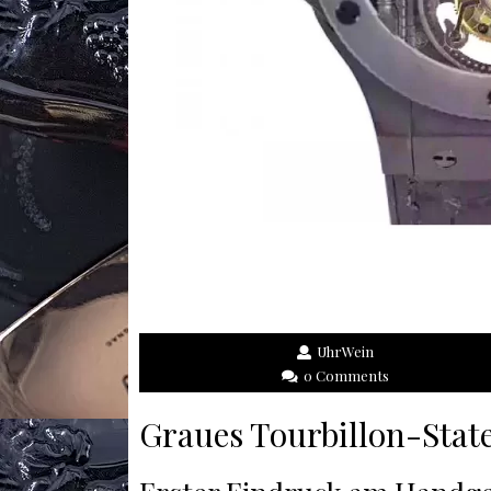
UhrWein
0 Comments
Graues Tourbillon-Sta