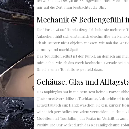
Ich würde das Design als **ungewöhnlichen Mechanis
nur auf die Zeit, man beobachtet die Uhr.
Mechanik & Bediengefühl i
Die Uhr setzt auf Handaufzug. Ich habe sie mehrere
Aufziehen fühlt sich erstaunlich gleichmäßig an: kein 
ich als Nutzer nicht objektiv messen, wie nah das Werk
stimmig und macht Spaß.
Das Tourbillon selbst ist der Punkt, an dem ich am mei
mich dabei, wie ich das Werk beobachte. Gerade bei eine
Unruhe eines Tourbillons perfekt dazu.
Gehäuse, Glas und Alltagst
Das Saphirglas hat in meinem Test keine Kratzer abb
(Jackenreißverschlüsse, Tischkante, Autoschlüssel in d
alltagstauglich ein: Händewaschen, Regen, kurzer Ko
würde ich persönlich trotzdem vermeiden – nicht aus
Modellen mit Tourbillon) das Risiko im Verhältnis zum
Positiv: Die Uhr wirkt durch das Keramikgehäuse robu