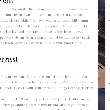
elenk
ersten Mal aus der Box nahm, war mein spontaner Gedanke:
aue Keramikgehäuse wirkt modern, fast technisch-kühl, aber
 nicht billig reflektiert, sondern eher „satt“ wirkt. Mit 44 mm
17,5 cm) wie ein Fremdkörper zu wirken. Der Grund dafür ist vor
nell anlegt und beim Tippen am Schreibtisch nicht nervt.
mperaturstabil an. Draußen im Winter ist sie nicht so eiskalt wie
im täglichen Wechsel zwischen Büro, Auto und Spaziergang
ergisst
 Aufbau mit zwei markanten Kreisen bei 12 und bei 6 Uhr sorgt
wirkt es wie ein technischer „Knotenpunkt“, während bei 6 Uhr das
 bindet. Dieses Layout ist ungewohnt – und genau deshalb bleibt
llische, dunkle Schimmer) lässt das Blatt je nach Licht zwischen
enlicht gewinnt es Tiefe; im Innenraum wirkt es eher stealthy.