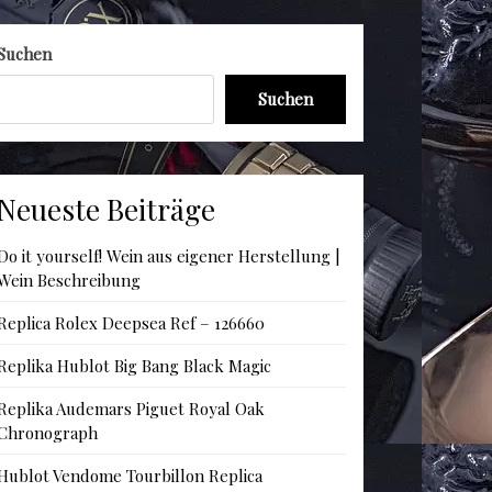
Suchen
Suchen
Neueste Beiträge
Do it yourself! Wein aus eigener Herstellung |
Wein Beschreibung
Replica Rolex Deepsea Ref – 126660
Replika Hublot Big Bang Black Magic
Replika Audemars Piguet Royal Oak
Chronograph
Hublot Vendome Tourbillon Replica