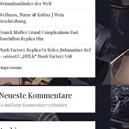
Weinanbauländer der Welt
Wellness, Natur & Kultur | Wein
Beschreibung
Franck Muller Grand Complications Fast
Tourbillon Replica Uhr
Noob Factory Replica V9 Rolex Submariner Ref
– 116610LV „HULK“ Noob Factory V9S
Impressum
Neueste Kommentare
Es sind keine Kommentare vorhanden.