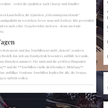
rwähnt – wobei die Qualität je nach Charge und Händler
 uhren kann helfen, die typischen „Erkennungsmerkmale“
ndqualität) zu verstehen, bevor man sich festlegt. Mir persönlich
sondern auch echte Trageberichte zu lesen – denn am Ende
oto.
Tagen
lles Statement, und das Tourbillon ist nicht „dezent“, sondern
n Modell, das sich am Handgelenk besonders anfühlt: Keramik,
zum Hinsehen animiert. Für mich sind die größten Pluspunkte
* und die **Tourbillon-Optik als lebendiger Blickfang**.
e auffällige Vendome Tourbillon Replica für alle, die Design,
en Auftritt wollen.
Next
Next Post