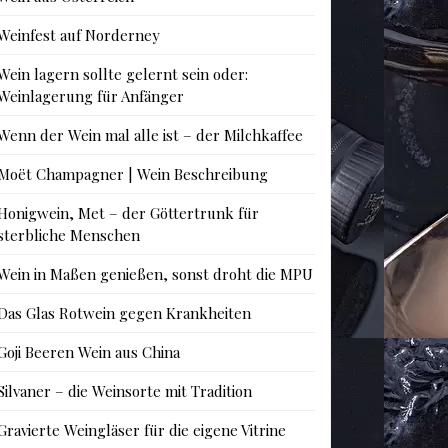
Weinfest auf Norderney
Wein lagern sollte gelernt sein oder:
Weinlagerung für Anfänger
Wenn der Wein mal alle ist – der Milchkaffee
Moët Champagner | Wein Beschreibung
Honigwein, Met – der Göttertrunk für
sterbliche Menschen
Wein in Maßen genießen, sonst droht die MPU
Das Glas Rotwein gegen Krankheiten
Goji Beeren Wein aus China
Silvaner – die Weinsorte mit Tradition
Gravierte Weingläser für die eigene Vitrine