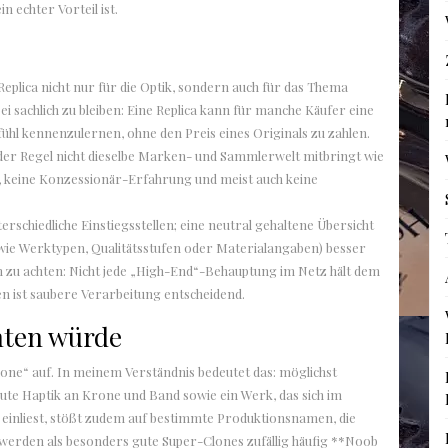
in echter Vorteil ist.
Replica nicht nur für die Optik, sondern auch für das Thema
bei sachlich zu bleiben: Eine Replica kann für manche Käufer eine
ühl kennenzulernen, ohne den Preis eines Originals zu zahlen.
 in der Regel nicht dieselbe Marken- und Sammlerwelt mitbringt wie
inn, keine Konzessionär-Erfahrung und meist auch keine
rschiedliche Einstiegsstellen; eine neutral gehaltene Übersicht
 (wie Werktypen, Qualitätsstufen oder Materialangaben) besser
en zu achten: Nicht jede „High-End“-Behauptung im Netz hält dem
n ist saubere Verarbeitung entscheidend.
hten würde
lone“ auf. In meinem Verständnis bedeutet das: möglichst
te Haptik an Krone und Band sowie ein Werk, das sich im
er einliest, stößt zudem auf bestimmte Produktionsnamen, die
werden als besonders gute Super-Clones zufällig häufig **Noob