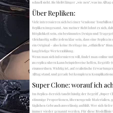
schnell sieht. Sie bleibt länger „wie neu“, was im Alltag e
Über Repliken:
Viele interessieren sich bei einer Vendome Tourbillon 
Repliken insgesamt. Aus meiner Sicht lohnt es sich, da
Möglichkeit sein, ein bestimmtes Design und Tragegef
Gleichzeitig sollte jedem klar sein, dass eine Replica
ein Original – also keine Heritage im „offiziellen“ S
langfristige Werterzählung.
Wenn man sich informieren will, findet man online unte
zu replica uhren kann beispielsweise helfen, Begriffe
einzuordnen. Wichtig ist, auf realistische Erwartung
Alltag stand, und gerade bei komplexen Komplikatione
Super Clone: worauf ich ac
Im Replica-Bereich taucht häufig der Begriff „Super C
stimmige Proportionen, überzeugende Materialien, gu
täglichen Gebrauch zuverlässig anfühlt. Wer sich tief
immer wieder genannt werden. Für diese Modelllinie 