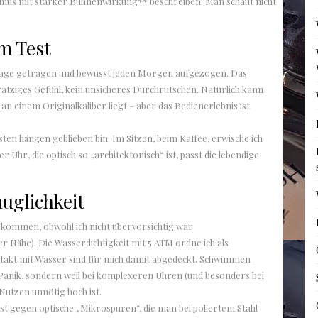
mus mit starker Bühnenwirkung** beschreiben: Man schaut nicht
m Test
 Tage getragen und bewusst jeden Morgen aufgezogen. Das
kratziges Gefühl, kein unsicheres Durchrutschen. Natürlich kann
 an einem Originalkaliber liegt – aber das Bedienerlebnis ist
sten hängen geblieben bin. Im Sitzen, beim Kaffee, erwische ich
r Uhr, die optisch so „architektonisch“ ist, passt die lebendige
auglichkeit
ekommen, obwohl ich nicht übervorsichtig war
er Nähe). Die Wasserdichtigkeit mit 5 ATM ordne ich als
ntakt mit Wasser sind für mich damit abgedeckt. Schwimmen
 Panik, sondern weil bei komplexeren Uhren (und besonders bei
 Nutzen unnötig hoch ist.
st gegen optische „Mikrospuren“, die man bei poliertem Stahl