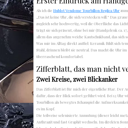
Erster Eindruck am Handg
Als ich die
Hublot Vendome Tourbillon Replica Uhr
zum 
„Das ist keine Uhr, die sich verstecken will.“ Das gr
zugleich sehr hochwertig, weil die Oberfläche das Licht
trägt sie sich präsent, ohne bei mir (Handgelenk ca. 
allem das angenehm weiche Kautschukband, das sich sch
Was mir im Alltag direkt auffiel: Keramik fühlt sich te
Stahl, drinnen bleibt sie neutral. Das macht die Uhr 
überraschend komfortabel.
Zifferblatt, das man nicht v
Zwei Kreise, zwei Blickanker
Das Zifferblatt ist für mich der eigentliche Star. Der
dafür, dass der Blick sofort geführt wird. Bei 12 Uhr 
Tourbillon als bewegtes Schauspiel die Aufmerksamkeit
es im Kopf.
Die teilweise selenisierte Anmutung (dieser leicht meta
Anthrazit und fast Graphit wechseln. Im direkten Sonn