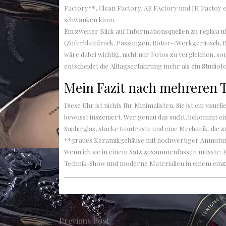
Factory**, Clean Factory, AR FActory und JH Factoy e
schwanken kann.
Ein zweiter Blick auf Informationsquellen zu replica
(Zifferblattdruck, Passungen, Rotor-/Werkgeräusch, Ba
wäre dabei wichtig, nicht nur Fotos zu vergleichen, 
entscheidet die Alltagserfahrung mehr als ein Studiof
Mein Fazit nach mehreren 
Diese Uhr ist nichts für Minimalisten. Sie ist ein visue
bewusst inszeniert. Wer genau das sucht, bekommt ei
Saphirglas, starke Kontraste und eine Mechanik, die 
**graues Keramikgehäuse mit hochwertiger Anmutung*
Wenn ich sie in einem Satz zusammenfassen müsste: Ein
Technik-Show und moderne Materialien in einem einzig
Beitragsnavigation
Previous
Previous Post