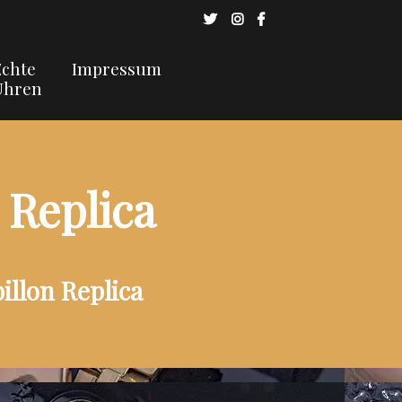
Echte
Impressum
Uhren
 Replica
llon Replica