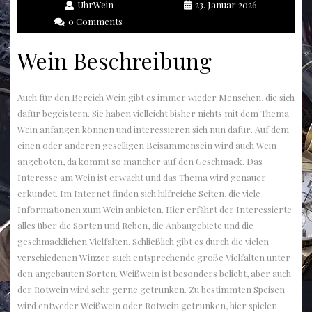
UhrWein
23. Januar 2026
0 Comments
Wein Beschreibung
Auch für den Bereich Wein gibt es immer wieder Menschen, die sich
dafür begeistern. Sie haben vielleicht bisher nichts mit dem Thema
Wein anfangen können und interessieren sich nun dafür. Auf dem
einen oder anderen geselligen Beisammensein wird auch Wein
angeboten, da kommt so mancher auf den Geschmack. Das
Interesse am Wein ist erwacht und das Thema wird genauer
erkundet. Im Internet finden sich hilfreiche Seiten, die viele
Informationen zum Wein anbieten. Hier erfährt der Interessierte
alles über die Sorten und Reben, die Anbaugebiete und die
geschmacklichen Vielfalten. Schließlich gibt es durch die vielen
verschiedenen Winzer auch entsprechende große Vielfalten unter
den angebauten Sorten. Weißwein ist besonders beliebt, aber auch
der Rotwein wird sehr gerne getrunken. Zu bestimmten Speisen
wird entweder Weißwein oder Rotwein getrunken, hier spielen