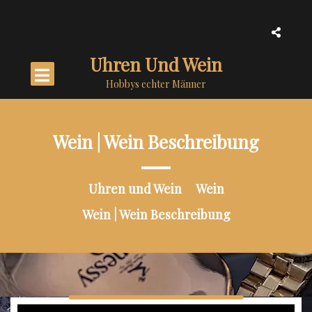
Skip
to
content
Uhren Und Wein
Hobbys echter Männer
Wein | Wein Beschreibung
Uhren und Wein
Wein
Wein | Wein Beschreibung